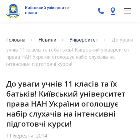
Київський університет
права
Головна
Новини
Університет
До уваги
учнів 11 класів та їх батьків! Київський університет
права НАН України оголошує набір слухачів на
інтенсивні підготовчі курси!
До уваги учнів 11 класів та їх
батьків! Київський університет
права НАН України оголошує
набір слухачів на інтенсивні
підготовчі курси!
11 Березня, 2014