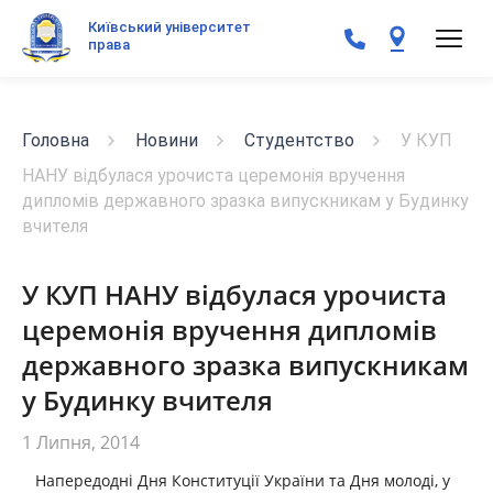
Київський університет
права
Головна
Новини
Студентство
У КУП
НАНУ відбулася урочиста церемонія вручення
дипломів державного зразка випускникам у Будинку
вчителя
У КУП НАНУ відбулася урочиста
церемонія вручення дипломів
державного зразка випускникам
у Будинку вчителя
1 Липня, 2014
Напередодні Дня Конституції України та Дня молоді, у